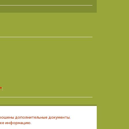
*
:
апрошены дополнительные документы.
вке информацию.