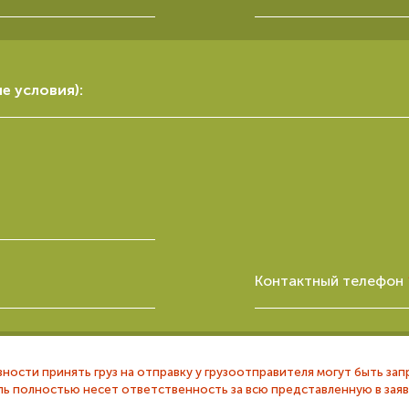
е условия):
Контактный телефон
ности принять груз на отправку у грузоотправителя могут быть з
ль полностью несет ответственность за всю представленную в зая