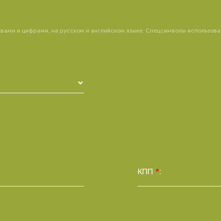
ами и цифрами, на русском и английском языке. Спецсимволы использовать н
КПП
*
: