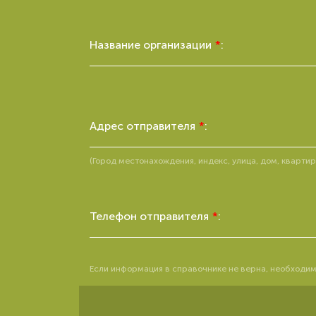
Название организации
*
:
Адрес отправителя
*
:
(Город местонахождения, индекс, улица, дом, кварти
Телефон отправителя
*
:
Если информация в справочнике не верна, необходим