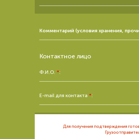
Комментарий (условия хранения, прочи
Контактное лицо
Ф.И.О.
*
:
E-mail для контакта
*
:
Для получения подтверждения готов
Грузоотправите