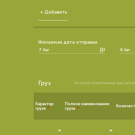
Желаемая дата отправки
Груз
Все поля обязательные для запол
Характер
Полное наименование
Количест
груза
*
груза
*