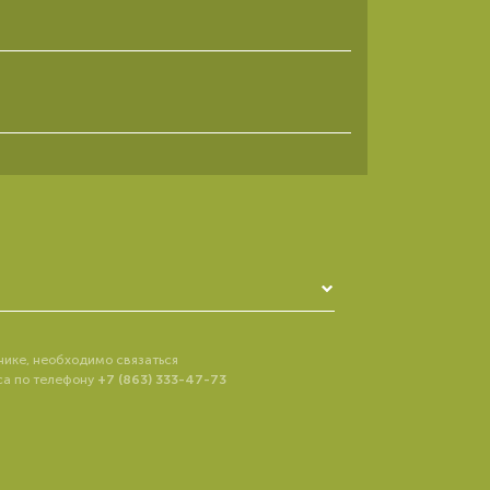
нике, необходимо связаться
са по телефону
+7 (863) 333-47-73