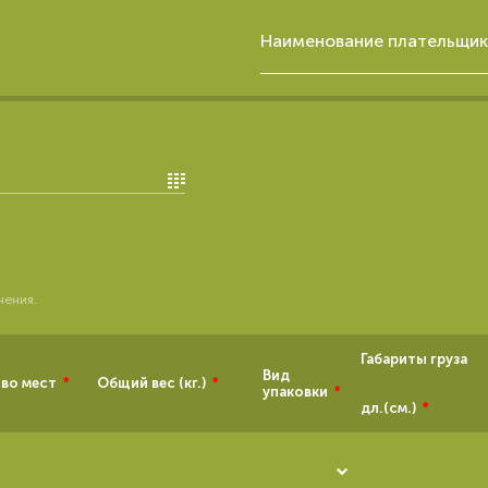
Наименование плательщик
нения.
Габариты груза
Вид
во мест
*
Общий вес (кг.)
*
упаковки
*
дл.(см.)
*