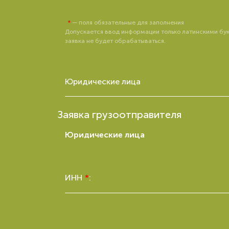
*
— поля обязательные для заполнения
Допускается ввод информации только латинскими букв
заявка не будет обрабатываться.
Юридические лица
Заявка грузоотправителя
Юридические лица
ИНН
*
: